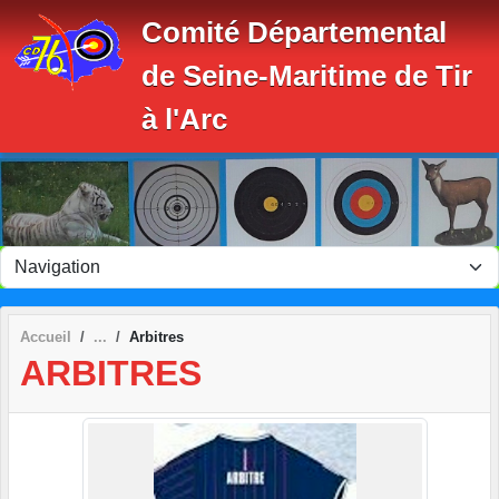
Panneau de gestion des cookies
Comité Départemental
de Seine-Maritime de Tir
à l'Arc
Accueil
Arbitres
ARBITRES