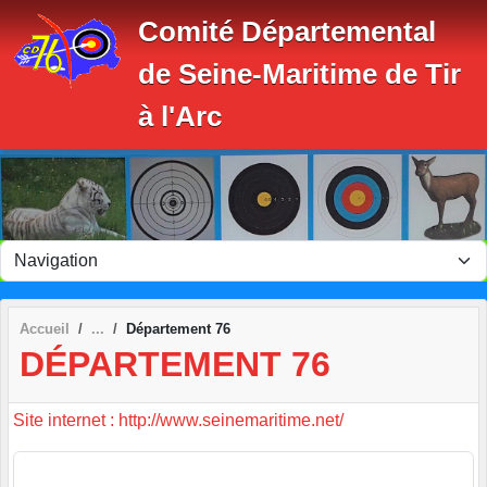
Panneau de gestion des cookies
Comité Départemental
de Seine-Maritime de Tir
à l'Arc
Accueil
Département 76
DÉPARTEMENT 76
Site internet : http://www.seinemaritime.net/