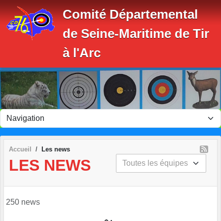
de Seine-Maritime de Tir
à l'Arc
Accueil
Les news
LES NEWS
250 news
août