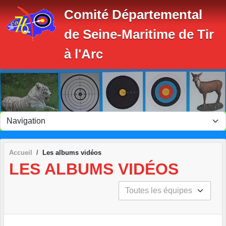
Panneau de gestion des cookies
Comité Départemental
de Seine-Maritime de Tir
à l'Arc
Accueil
Les albums vidéos
LES ALBUMS VIDÉOS