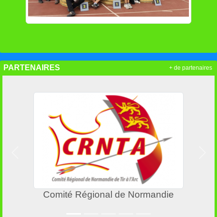
PARTENAIRES
+ de partenaires
Précedent
Suiv
Comité Régional de Normandie