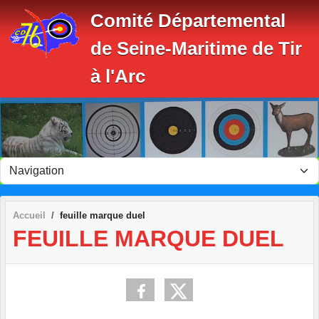
Panneau de gestion des cookies
Comité Départemental
de Seine-Maritime de Tir
à l'Arc
Accueil
feuille marque duel
FEUILLE MARQUE DUEL