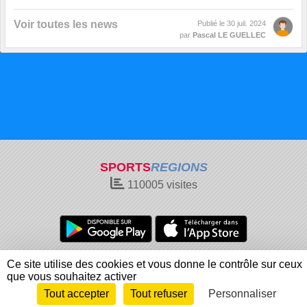
Voir toutes les news
Publié le
30 juil. 2024
par
Pascal LE GUELLEC
SPORTS
REGIONS
110005
visites
Charte cookies
Gestion des cookies
Ce site utilise des cookies et vous donne le contrôle sur ceux
Informations légales
Signaler un contenu inapproprié
que vous souhaitez activer
Tout accepter
Tout refuser
Personnaliser
Envie de participer ?
Connexion