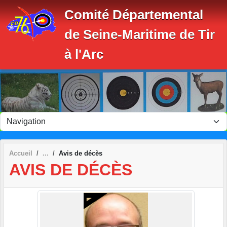
Panneau de gestion des cookies
Comité Départemental
de Seine-Maritime de Tir
à l'Arc
Accueil
Avis de décès
AVIS DE DÉCÈS