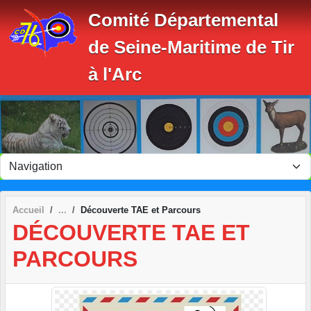
Panneau de gestion des cookies
Comité Départemental
de Seine-Maritime de Tir
à l'Arc
Accueil
Découverte TAE et Parcours
DÉCOUVERTE TAE ET
PARCOURS