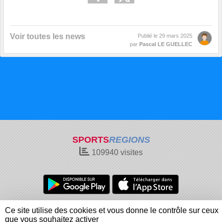
Voir toutes les news
Publié le
29 mars 2025
par
Pascal LE GUELLEC
SPORTS
REGIONS
109940
visites
Charte cookies
Gestion des cookies
Ce site utilise des cookies et vous donne le contrôle sur ceux
Informations légales
Signaler un contenu inapproprié
que vous souhaitez activer