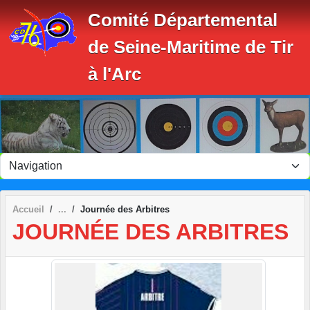
Panneau de gestion des cookies
Comité Départemental
de Seine-Maritime de Tir
à l'Arc
Accueil
Journée des Arbitres
JOURNÉE DES ARBITRES