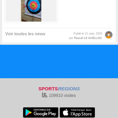
Voir toutes les news
Publié le
21 sept. 2025
par
Pascal LE GUELLEC
SPORTS
REGIONS
109910
visites