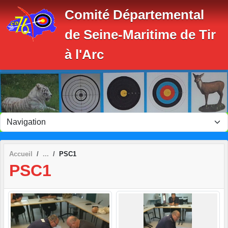
Panneau de gestion des cookies
Comité Départemental
de Seine-Maritime de Tir
à l'Arc
Accueil
PSC1
PSC1