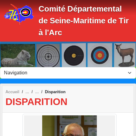
Panneau de gestion des cookies
Comité Départemental
de Seine-Maritime de Tir
à l'Arc
Accueil
Disparition
DISPARITION