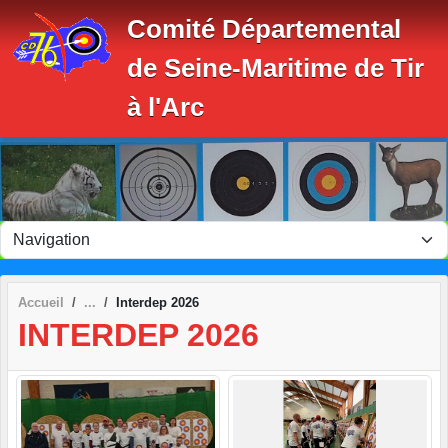
Panneau de gestion des cookies
Comité Départemental
de Seine-Maritime de Tir
à l'Arc
Accueil
Interdep 2026
INTERDEP 2026