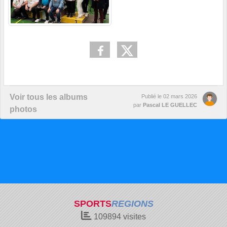
Voir tous les albums
Publié le
02 mars 2026
par
Pascal LE GUELLEC
photos
SPORTS
REGIONS
109894
visites